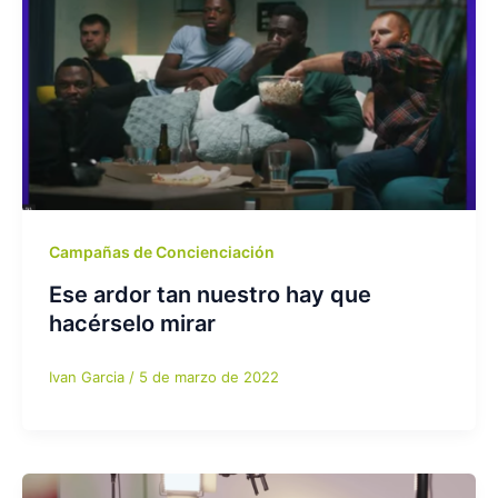
Campañas de Concienciación
Ese ardor tan nuestro hay que
hacérselo mirar
Ivan Garcia
/
5 de marzo de 2022