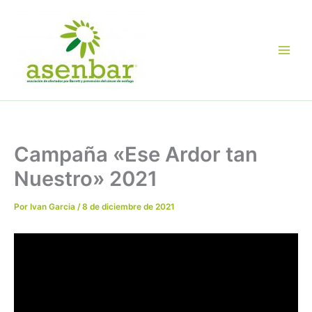
Ir
al
contenido
Campaña «Ese Ardor tan
Nuestro» 2021
Por
Ivan Garcia
/
8 de diciembre de 2021